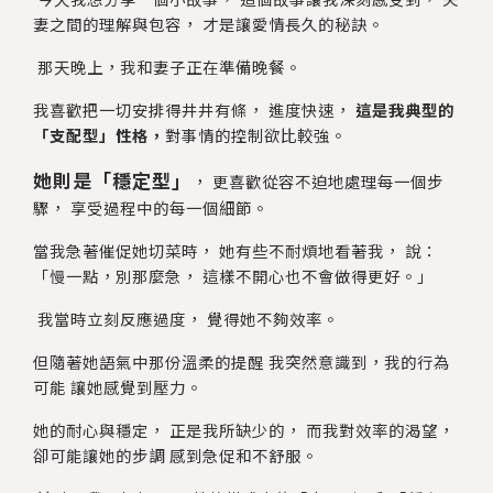
妻之間的理解與包容， 才是讓愛情長久的秘訣。
那天晚上，我和妻子正在準備晚餐。
我喜歡把一切安排得井井有條， 進度快速，
這是我典型的
「支配型」性格，
對事情的控制欲比較強。
她則是「穩定型」
， 更喜歡從容不迫地處理每一個步
驟， 享受過程中的每一個細節。
當我急著催促她切菜時， 她有些不耐煩地看著我， 說：
「慢一點，別那麼急， 這樣不開心也不會做得更好。」
我當時立刻反應過度， 覺得她不夠效率。
但隨著她語氣中那份溫柔的提醒 我突然意識到，我的行為
可能 讓她感覺到壓力。
她的耐心與穩定， 正是我所缺少的， 而我對效率的渴望，
卻可能讓她的步調 感到急促和不舒服。