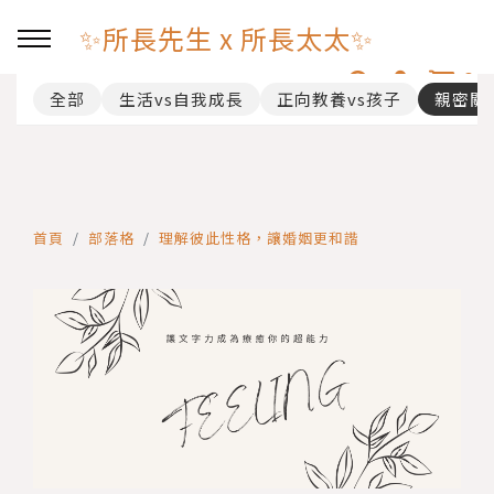
✨所長先生 x 所長太太✨
0
全部
生活vs自我成長
正向教養vs孩子
親密關
回主選單
聯繫我
一對一 諮詢預約
首頁
部落格
理解彼此性格，讓婚姻更和諧
購物及服務條款