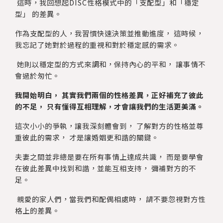
這時，我回想起DISC性格模式中的「支配型」和「穩定
型」 的差異。
作為支配型的人，我習慣快速決策並推動進度， 這時候，
我忘記了她對於過程的重視和對於穩定感的需求。
她則以穩定型的方式來調和，保持內心的平和， 讓事情不
會過於匆忙。
我開始明白， 其實我們兩個的性格差異，正好補充了彼此
的不足， 只有懂得互相理解，才會讓我們的生活更美滿。
這次小小的爭執，讓我深刻體會到， 了解對方的性格並尊
重彼此的需求， 才是讓婚姻更和諧的關鍵。
夫妻之間並非總是要在所有事情上達成共識， 而是要學會
在彼此差異中找到和諧，並能互相支持， 彌補對方的不
足。
親愛的家人們，當我們和配偶相處時， 請不要忽視對方性
格上的差異。