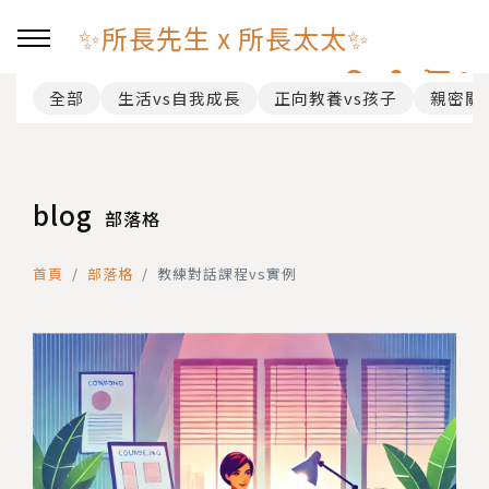
✨所長先生 x 所長太太✨
0
全部
生活vs自我成長
正向教養vs孩子
親密關
回主選單
聯繫我
blog
部落格
一對一 諮詢預約
首頁
部落格
教練對話課程vs實例
購物及服務條款