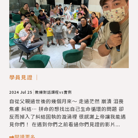
學員見證 ｜
2024 Jul 25
教練對話課程vs實例
自從父親過世後的幾個月來～ 走過茫然 崩潰 沮喪
焦慮 糾結⋯ 拼命的想找出自己生命循環的問題 卻
反而掉入了糾結固執的漩渦裡 很感謝上帝讓我能遇
見你們！ 在遇到你們之前看過你們見證的影片...
閱讀更多