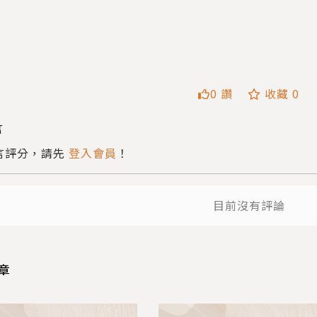
0 讚
收藏 0
言
送
送出
言評分，請先
登入會員
！
目前沒有評論
章