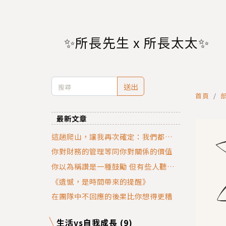
✨所長先生 x 所長太太✨
送出
首頁
最新文章
這趟爬山，讓我再次確定：我們都不是
一個人走到這裡的
你對財務的管理等同你對關係的價值
你以為稱讚是一種鼓勵 但有些人聽到
會覺得你在罵他。
《遺憾，是時間帶來的提醒》
在團隊中不回應的後果比你想得更糟
生活vs自我成長 (9)