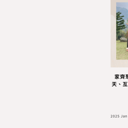
是工作能
辦」
克服氣餒與憤怒，走向更有效
家齊
的交流
天、互
2025 Jan 14
2025 Jan