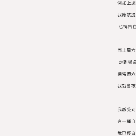
例如上週
我應該提
也禱告在
.
而上周六
走到餐桌
通常週六
我就會被
.
我感受到
有一種自
我已經自