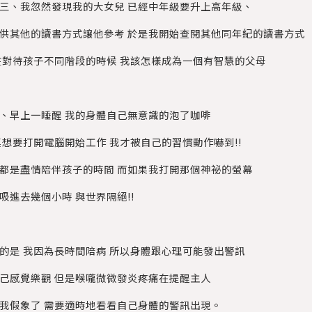
三、我忽然發現我的大女兒 已經中年級要升上高年級、
供其他的讀書方式讓他參考 於是我開始查閱其他同年紀的讀書方式
對待孩子不同階段的時候 我該怎樣成為一個有智慧的父母
、早上一睡醒 我的身體自己無意識的泡了咖啡
想要打開電腦開始工作 我才被自己的習慣動作嚇到!!
都是盡情陪伴孩子的時間 而如果我打開那個神祕的螢幕
吸進去幾個小時 與世界隔絕!!
的是 我因為長時間陪病 所以身體跟心理可能發出警訊
己感覺樂觀 但是喉嚨微微發炎疼痛在提醒主人
我假象了 需要適時地看看自己身體的警訊出現。