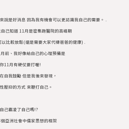
來說是好消息 因為我有機會可以更認識我自己的需要。 .
我自己知道 11月是密集跑醫院的高峰期
可以比較放鬆(還是需要大家代禱爸爸的健康) .
1月前、我好像給自己的心理預備是
你11月有硬仗要打喔!
在自我鼓勵 但是我後來發現，
性壓抑的方式 來鞭打自己。
自己霸凌了自己嗎!?
那個亞洲社會中儒家思想的框架