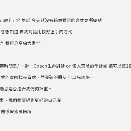
己給自己的對話 今天就沒有歸類對話的方式要哪幾點
會想知道 自我對話比較好上手的方式
言 我再分享給大家^^
商時間是/ 一對一Coach生命對話 or 個人突破的年計畫 還可以接
式的實際找尋盲點、並突破的朋友 可以先諮詢、
助您是否適合我們的計畫。
事、我們都要遇到更好的自己喔
ing關係療癒事悟所