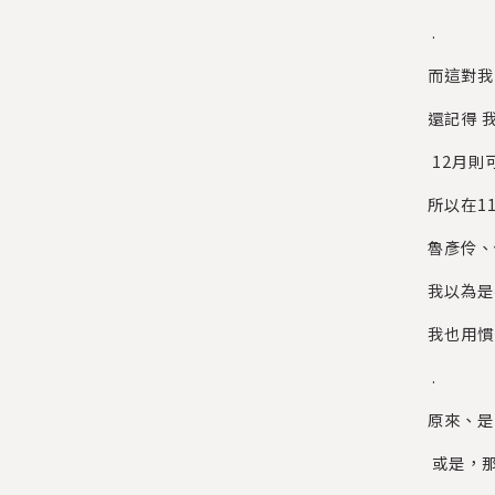
.
而這對我
還記得 
12月則
所以在1
魯彥伶、
我以為是
我也用慣
.
原來、是
或是，