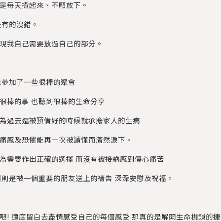
是每天揹起來、不願放下。
是有的沒錯。
現我自己需要放過自己的部分。
我參加了一些很棒的聚會
很棒的事 也聽到很棒的生命分享
為過去還被預備好的時候就承擔家人的生病
痛感及恐懼能再一次被讀懂而潸然淚下。
為需要作出正確的選擇 而沒有被接納感到傷心痛苦
則是被一個重要的朋友送上的禱告 深深安慰及祝福。
吧! 適度留白去盡情感受自己的每個感受 那真的是解開生命枷鎖的