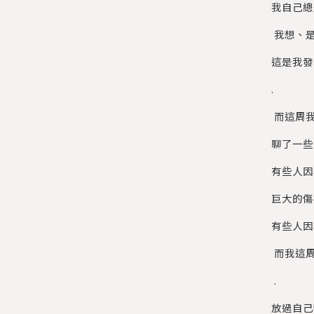
我自己總
我想、
這是我發
.
而這周
聊了一些
有些人因
巨大的傷
有些人因
而我這周
.
放過自己