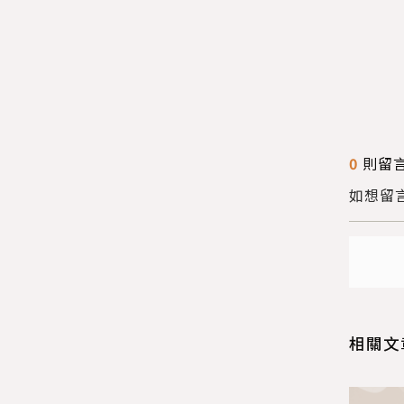
0
則留
送出
如想留
送出
相關文