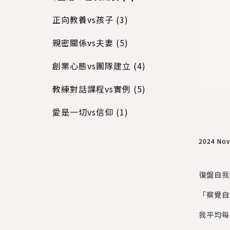
正向教養vs孩子 (3)
親密關係vs夫妻 (5)
創業心態vs團隊建立 (4)
教練對話課程vs實例 (5)
愛是一切vs信仰 (1)
2024 No
復盤自我
「察覺自
我平均每